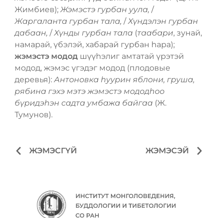
Жимбиев);
Жэмэстэ гурбан уула,
/
Жаргаланта гурбан тала,
/
Хүндэлэн гурбан
дабаан,
/
Хүнды гурбан тала
(
таабари
, зунай,
намарай, үбэлэй, хабарай гурбан һара);
жэмэстэ модод
шүүһэлиг амтатай үрэтэй
модод, жэмэс үгэдэг модод (плодовые
деревья):
Антоновка һуурин яблони, груша,
рябина гэхэ мэтэ жэмэстэ мододһоо
бүридэһэн садта умбажа байгаа
(Ж.
Тумунов).
ЖЭМЭСГҮЙ
ЖЭМЭСЭЙ