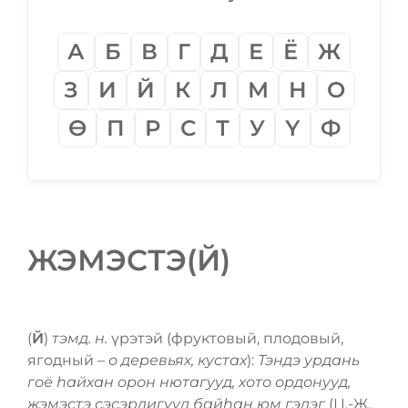
А
Б
В
Г
Д
Е
Ё
Ж
З
И
Й
К
Л
М
Н
О
Ѳ
П
Р
С
Т
У
Ү
Ф
ЖЭМЭСТЭ(Й)
(
Й
)
тэмд. н.
үрэтэй (фруктовый, плодовый,
ягодный –
о деревьях, кустах
):
Тэндэ урдань
гоё һайхан орон нютагууд, хото ордонууд,
жэмэстэ сэсэрлигүүд байһан юм гэдэг
(Ц.-Ж.