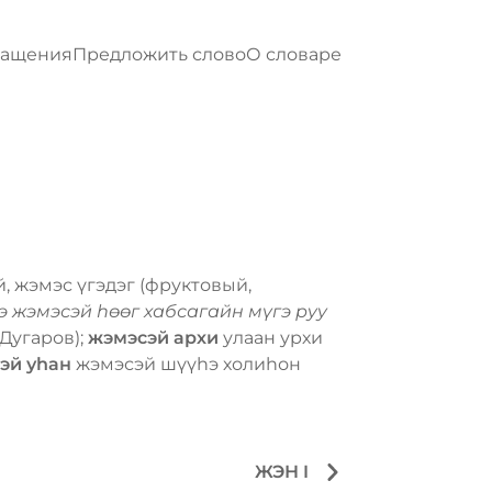
ращения
Предложить слово
О словаре
, жэмэс үгэдэг (фруктовый,
э жэмэсэй һѳѳг хабсагайн мүгэ руу
 Дугаров);
жэмэсэй архи
улаан урхи
эй уһан
жэмэсэй шүүһэ холиһон
ЖЭН I