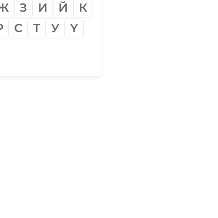
Ж
З
И
Й
К
Р
С
Т
У
Ү