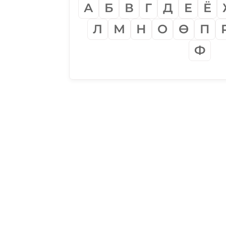
А
Б
В
Г
Д
Е
Ё
Л
М
Н
О
Ѳ
П
Ф