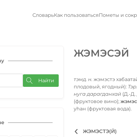
Словарь
Как пользоваться
Пометы и сок
ЖЭМЭСЭЙ
ву
тэмд. н.
жэмэстэ хабаатай
Найти
плодовый, ягодный):
Тэр
нуга дарагданхай
(Д.-Д.
(фруктовое вино);
жэмэс
уһан (фруктовая вода).
ве
ЖЭМЭСТЭ(Й)