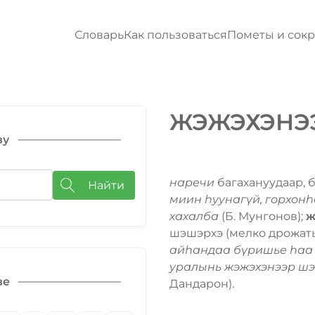
Словарь
Как пользоваться
Пометы и сок
ЖЭЖЭХЭНЭ
ву
наречи
багахануудаар, 
Найти
миин һуунагүй, горхонһ
хахалба
(Б. Мунгонов);
ж
шэшэрхэ (мелко дрожать
айһандаа бүришье һаа 
уралынь жэжэхэнээр ш
ве
Дандарон).