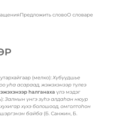
ращения
Предложить слово
О словаре
ЭР
бутархайгаар (мелко):
Хүбүүдшье
оо уһа асараад, жэжэхэнээр түлеэ
эжэхэнээр һалганаха
үлэ мэдэг
):
Залмын үнгэ зүһэ алдаһан нюур
хухигар хүхэ болошоод, омголтоһон
эшэргэнэн байба
(Б. Санжин, Б.