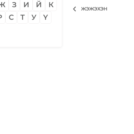
Ж
З
И
Й
К
ЖЭЖЭХЭН
Р
С
Т
У
Ү