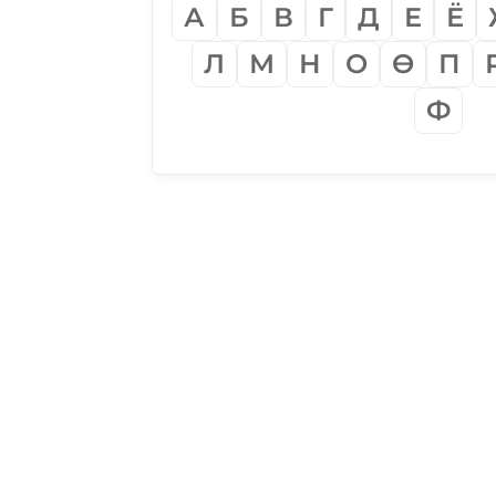
А
Б
В
Г
Д
Е
Ё
Л
М
Н
О
Ѳ
П
Ф