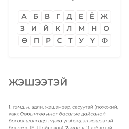
А
Б
В
Г
Д
Е
Ё
Ж
З
И
Й
К
Л
М
Н
О
Ѳ
П
Р
С
Т
У
Ү
Ф
ЖЭШЭЭТЭЙ
1.
тэмд. н.
адли, жэшэмээр, сасуутай (похожий,
как):
Ѳѳрынгѳѳ инаг басагые дайсанай
богоолшолгодо туужа үгэһэндэл жэшээтэй
болохол
(Б. Шойдоков);
2.
мод. ү.
1) хэбэртэй,