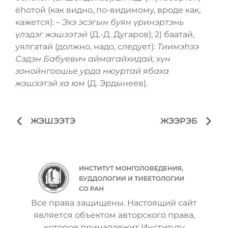
ёһотой (как видно, по-видимому, вроде как,
кажется):
– Эхэ эсэгын буян үринэртэнь
үлэдэг жэшээтэй
(Д.-Д. Дугаров); 2) баатай,
уялгатай (должно, надо, следует):
Тиимэһээ
Сэдэн Бабуевич аймагайхидай, хүн
зонойнгоошье урда нюуртай ябаха
жэшээтэй ха юм
(Д. Эрдынеев).
ЖЭШЭЭТЭ
ЖЭЭРЭБ
Все права защищены. Настоящий сайт
является объектом авторского права,
которое принадлежит Институту