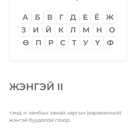
А
Б
В
Г
Д
Е
Ё
Ж
З
И
Й
К
Л
М
Н
О
Ѳ
П
Р
С
Т
У
Ү
Ф
ЖЭНГЭЙ II
тэмд. н.
хамбын замай, харгын (караванный):
жэнгэй буудалай газар.