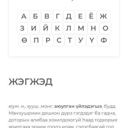
А
Б
В
Г
Д
Е
Ё
Ж
З
И
Й
К
Л
М
Н
О
Ѳ
П
Р
С
Т
У
Ү
Ф
ЖЭГЖЭД
юум. н., хууш. монг.
аюулган үйлэдэгшэ
,
будд.
Манзушриин дошхон дүрэ гэгдэдэг ба гадна,
доторын алибаа зохилдохогүй һаад тодхорые
арилгаха эрхим дээдэ идам, гэлэгбаагай гол