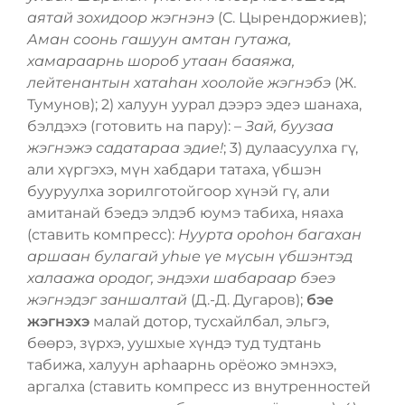
аятай зохидоор жэгнэнэ
(С. Цырендоржиев);
Аман соонь гашуун амтан гутажа,
хамараарнь шороб утаан бааяжа,
лейтенантын хатаһан хоолойе жэгнэбэ
(Ж.
Тумунов); 2) халуун уурал дээрэ эдеэ шанаха,
бэлдэхэ (готовить на пару): –
Зай, буузаа
жэгнэжэ садатараа эдие!
; 3) дулаасуулха гү,
али хүргэхэ, мүн хабдари татаха, үбшэн
бууруулха зорилготойгоор хүнэй гү, али
амитанай бэедэ элдэб юумэ табиха, няаха
(ставить компресс):
Нуурта ороһон багахан
аршаан булагай уһые үе мүсын үбшэнтэд
халаажа ородог, эндэхи шабараар бэеэ
жэгнэдэг заншалтай
(Д.-Д. Дугаров);
бэе
жэгнэхэ
малай дотор, тусхайлбал, эльгэ,
бѳѳрэ, зүрхэ, уушхые хүндэ туд тудтань
табижа, халуун арһаарнь орёожо эмнэхэ,
аргалха (ставить компресс из внутренностей