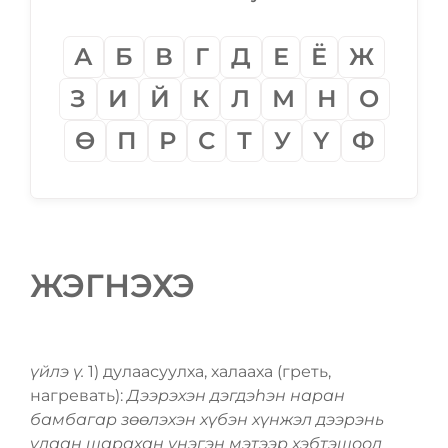
А
Б
В
Г
Д
Е
Ё
Ж
З
И
Й
К
Л
М
Н
О
Ѳ
П
Р
С
Т
У
Ү
Ф
ЖЭГНЭХЭ
үйлэ ү.
1) дулаасуулха, халааха (греть,
нагревать):
Дээрэхэн дэгдэһэн наран
бамбагар зѳѳлэхэн хүбэн хүнжэл дээрэнь
улаан шарахан үнэгэн мэтээр хэбтэшоод