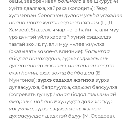
овцы, заворачивая
больного
в её шкуру); 4)
хүйтэ даалгаха, хайраха (холодить):
Теэд
хүгшэрһэн борогшон дулаан ульһа үгэхэһѳѳ
наана нойто хүйтэнѳѳр жэгнэхэ юм
(Ц.-Д.
Хамаев); 5)
шэлж.
ямар нэгэ һайн гү, али муу
үрэ дүнтэй үйлэ хэрэгэй хүнэй сэдьхэлдэ
таатай зохид гү, али муу нүлѳѳ үзүүлхэ
(оказывать
какое-л
. влияние):
Багынгаа
ябадал һанахадань, зүрхэ сэдьхэлыень
дулааханаар жэгнэжэ, инаглаһан хоёрто
ехэл һонин, ехэл зохид байба даа
(Б.
Мунгонов);
зүрхэ сэдьхэл жэгнэхэ
зүрхэ
дулаасуулха, баярлуулха, сэдьхэл баясуулха
(согревать душу):
Һанал бодол гээшэмнай
ямаршье наһанай хүнүүдтэ дали жэгүүр
ургуулжа, зүрхэ сэдьхэлыень жэгнэн
дулаасуулдаг шэдитэй бшуу
(М. Осодоев).