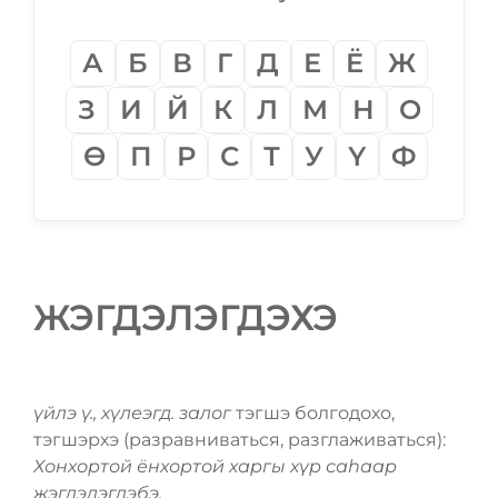
А
Б
В
Г
Д
Е
Ё
Ж
З
И
Й
К
Л
М
Н
О
Ѳ
П
Р
С
Т
У
Ү
Ф
ЖЭГДЭЛЭГДЭХЭ
үйлэ ү., хүлеэгд. залог
тэгшэ болгодохо,
тэгшэрхэ (разравниваться, разглаживаться):
Хонхортой ёнхортой харгы хүр саһаар
жэгдэлэгдэбэ.