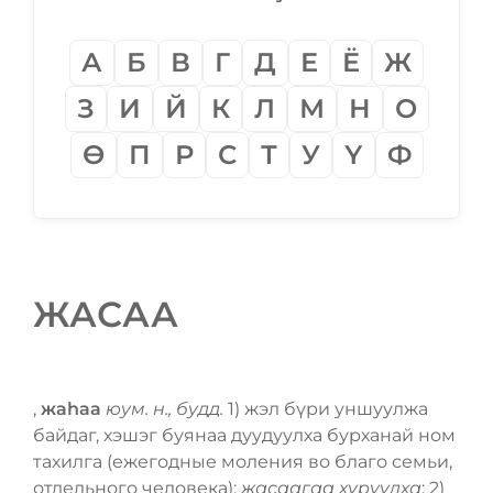
А
Б
В
Г
Д
Е
Ё
Ж
З
И
Й
К
Л
М
Н
О
Ѳ
П
Р
С
Т
У
Ү
Ф
ЖАСАА
,
жаһаа
юум. н., будд.
1) жэл бүри уншуулжа
байдаг, хэшэг буянаа дуудуулха бурханай ном
тахилга (ежегодные моления во благо семьи,
отдельного человека):
жасаагаа хуруулха
; 2)