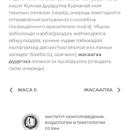
хэшэг буянаа дуудуулха бурханай ном
тахилын ээлжээн (черёд, очередь ежегодного
отправления ритуального молебна,
посвящённого хранителям очага):
Үбшэн
зоболондо нэрбэгдэхэдээ, жаһаа далга
абхуулхадаа, хүниие хүдѳѳ табихадаа
нютагайхид дасангһаа ёһотой ехэ ламые
заладаг байба
(Ц. Шагжин);
жасаагаа
дүүргэхэ
ээлжээгээ хүсэлдүүлхэ (отводить
свою очередь).
ЖАСА II
ЖАСААЛХА