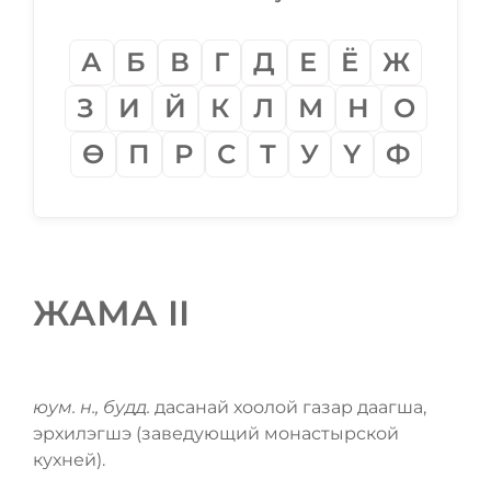
А
Б
В
Г
Д
Е
Ё
Ж
З
И
Й
К
Л
М
Н
О
Ѳ
П
Р
С
Т
У
Ү
Ф
ЖАМА II
юум. н., будд.
дасанай хоолой газар даагша,
эрхилэгшэ (заведующий монастырской
кухней).