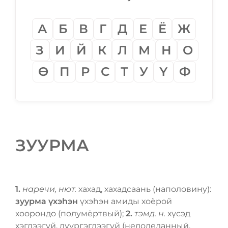
А
Б
В
Г
Д
Е
Ё
Ж
З
И
Й
К
Л
М
Н
О
Ѳ
П
Р
С
Т
У
Ү
Ф
ЗУУРМА
1.
наречи, нют.
хахад, хахадсаань (наполовину):
зуурма үхэһэн
үхэһэн амиды хоёрой
хоорондо (полумёртвый);
2.
тэмд. н.
хүсэд
хэгдээгүй, дүүргэгдээгүй (недоделанный,