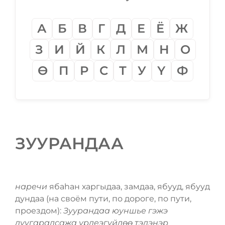
А
Б
В
Г
Д
Е
Ё
Ж
З
И
Й
К
Л
М
Н
О
Ѳ
П
Р
С
Т
У
Ү
Ф
ЗУУРАНДАА
наречи
ябаһан харгыдаа, замдаа, ябууд, ябууд
дундаа (на своём пути, по дороге, по пути,
проездом):
Зуурандаа юуншье гэжэ
дуугаралсажа үрдеэгүйдѳѳ тэдэнэр