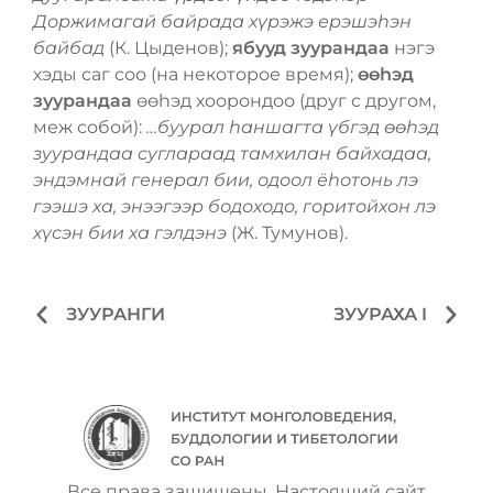
Доржимагай байрада хүрэжэ ерэшэһэн
байбад
(К. Цыденов);
ябууд зуурандаа
нэгэ
хэды саг соо (на некоторое время);
ѳѳһэд
зуурандаа
ѳѳһэд хоорондоо (друг с другом,
меж собой):
…буурал һаншагта үбгэд ѳѳһэд
зуурандаа суглараад тамхилан байхадаа,
эндэмнай генерал бии, одоол ёһотонь лэ
гээшэ ха, энээгээр бодоходо, горитойхон лэ
хүсэн бии ха гэлдэнэ
(Ж. Тумунов).
ЗУУРАНГИ
ЗУУРАХА I
Все права защищены. Настоящий сайт