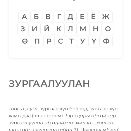
А
Б
В
Г
Д
Е
Ё
Ж
З
И
Й
К
Л
М
Н
О
Ѳ
П
Р
С
Т
У
Ү
Ф
ЗУРГААЛУУЛАН
тоог. н., сугл.
зургаан хүн болоод, зургаан хүн
хамтадаа (вшестером):
Тэрэ дары абгайнар
зургаалуулан аб адлихан эхилэн … хонгёо
шангаар дуулажархибад
(Ч. Цыдендамбаев).