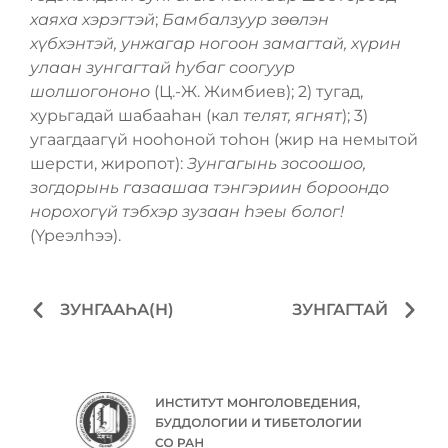
хаяха хэрэгтэй
;
Бамбалзуур зѳѳлэн
хүбхэнтэй, унжагар ногоон замагтай, хүрин
улаан зунгагтай һубаг соогуур
шолшогононо
(Ц.-Ж. Жимбиев); 2) тугад,
хурьгадай шабааһан (кал
телят, ягнят
); 3)
угаагдаагүй нооһоной тоһон (жир на немытой
шерсти, жиропот):
Зунгагынь зосоошоо,
зогдорынь газаашаа тэнгэриин бороондо
норохогүй тэбхэр зузаан һэеы болог!
(Үреэлһээ).
ЗУНГААҺА(Н)
ЗУНГАГТАЙ