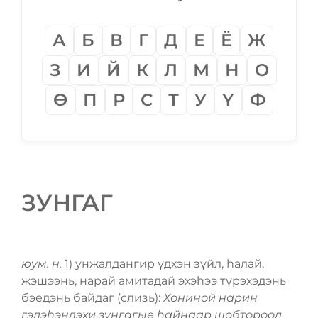
А
Б
В
Г
Д
Е
Ё
Ж
З
И
Й
К
Л
М
Н
О
Ѳ
П
Р
С
Т
У
Ү
Ф
ЗУНГАГ
юум. н.
1) унжалдангир үдхэн зүйл, һалай,
жэшээнь, нарай амитадай эхэһээ түрэхэдэнь
бэедэнь байдаг (слизь):
Хониной нарин
гэдэһэндэхи зунгагые һайнаар шобтороод