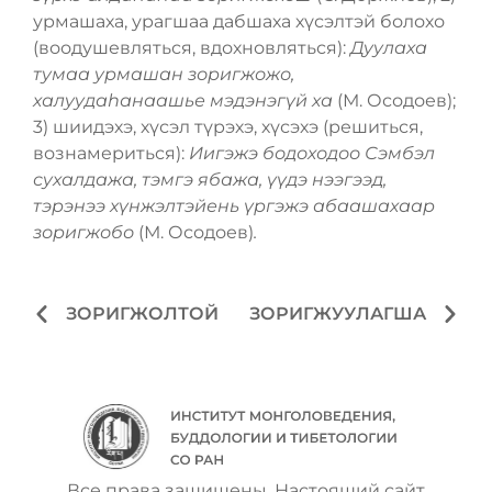
урмашаха, урагшаа дабшаха хүсэлтэй болохо
(воодушевляться, вдохновляться):
Дуулаха
тумаа урмашан зоригжожо,
халуудаһанаашье мэдэнэгүй ха
(М. Осодоев);
3) шиидэхэ, хүсэл түрэхэ, хүсэхэ (решиться,
вознамериться):
Иигэжэ бодоходоо Сэмбэл
сухалдажа, тэмгэ ябажа, үүдэ нээгээд,
тэрэнээ хүнжэлтэйень үргэжэ абаашахаар
зоригжобо
(М. Осодоев)
.
ЗОРИГЖОЛТОЙ
ЗОРИГЖУУЛАГША
Все права защищены. Настоящий сайт