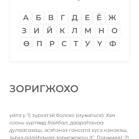
А
Б
В
Г
Д
Е
Ё
Ж
З
И
Й
К
Л
М
Н
О
Ѳ
П
Р
С
Т
У
Ү
Ф
ЗОРИГЖОХО
үйлэ ү.
1) зүрхэтэй болохо (мужаться):
Хэм
соонь хүртѳѳд байбал, даараһанаа
дулаасахаш, эсэһэнээ гансата хүсэ нэмэхэш,
зүрхэ алдаһанаа зоригжохош
(С. Доржиев); 2)