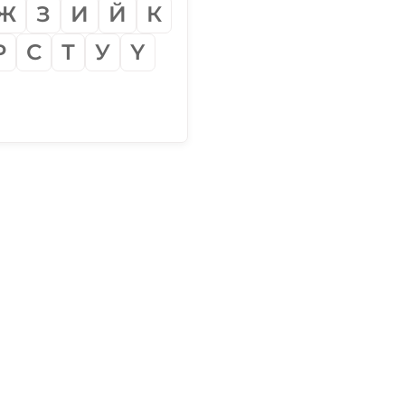
Ж
З
И
Й
К
Р
С
Т
У
Ү