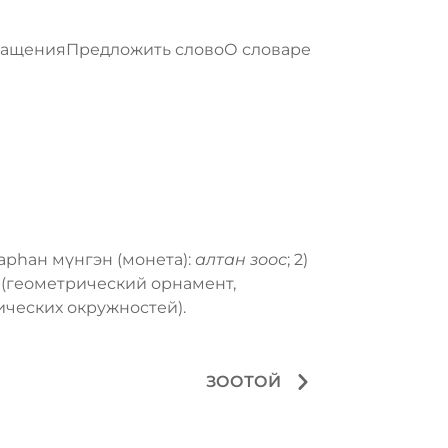
ращения
Предложить слово
О словаре
арһан мүнгэн (монета):
алтан зоос
; 2)
а (геометрический орнамент,
ческих окружностей).
ЗООТОЙ