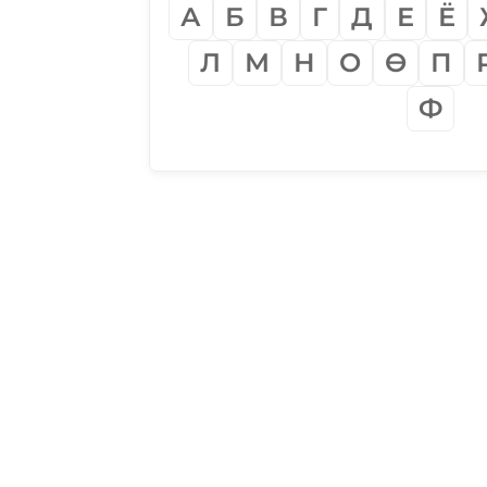
А
Б
В
Г
Д
Е
Ё
Л
М
Н
О
Ѳ
П
Ф