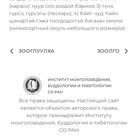
(карась):
нуур соо зоодой бариха
; 3)
түнх.
гүрсэ, гүрсэгы (пескарь); 4)
байг.-худ.
һайн
шанартай гэжэ тоогдодоггүй багахан омоли
(низкосортный омуль
небольшого размера
).
ЗООГЛУУЛХА
ЗООЛГО
Все права защищены. Настоящий сайт
является объектом авторского права,
которое принадлежит Институту
монголоведения, буддологии и тибетологии
СО РАН