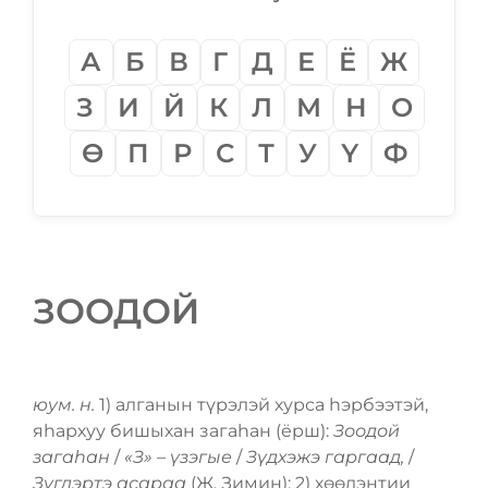
А
Б
В
Г
Д
Е
Ё
Ж
З
И
Й
К
Л
М
Н
О
Ѳ
П
Р
С
Т
У
Ү
Ф
ЗООДОЙ
юум. н.
1) алганын түрэлэй хурса һэрбээтэй,
яһархуу бишыхан загаһан (ёрш):
Зоодой
загаһан
/
«З» – үзэгые
/
Зүдхэжэ гаргаад,
/
Зүгдэртэ асараа
(Ж. Зимин); 2) хѳѳлэнтии