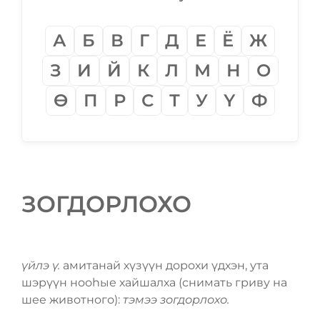
А
Б
В
Г
Д
Е
Ё
Ж
З
И
Й
К
Л
М
Н
О
Ѳ
П
Р
С
Т
У
Ү
Ф
ЗОГДОРЛОХО
үйлэ ү.
амитанай хүзүүн дорохи үдхэн, ута
шэрүүн нооһые хайшалха (снимать гриву на
шее животного):
тэмээ зогдорлохо.