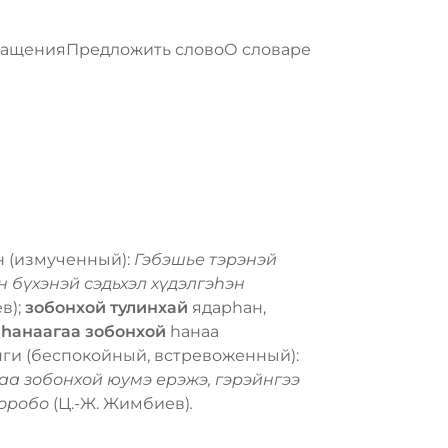
ращения
Предложить слово
О словаре
н (измученный):
Гэбэшье тэрэнэй
н бүхэнэй сэдьхэл хүдэлгэһэн
в);
зобонхой тулинхай
ядарһан,
;
һанаагаа зобонхой
һанаа
ги (беспокойный, встревоженный):
аа зобонхой юумэ ерэжэ, гэрэйнгээ
 оробо
(Ц.-Ж. Жимбиев)
.