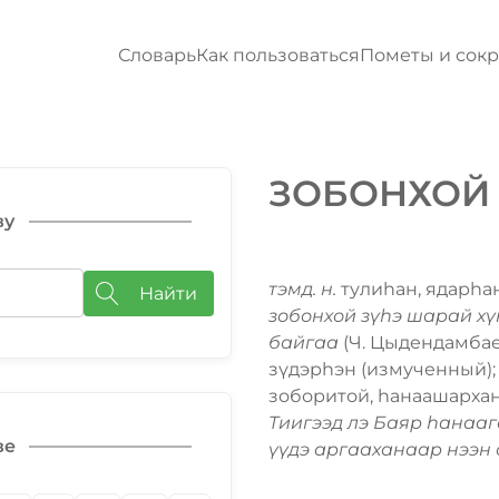
Словарь
Как пользоваться
Пометы и сок
ЗОБОНХОЙ
ву
тэмд. н.
тулиһан, ядарһа
Найти
зобонхой зүһэ шарай хү
байгаа
(Ч. Цыдендамбае
зүдэрһэн (измученный)
зоборитой, һанаашархан
Тиигээд лэ Баяр һанааг
ве
үүдэ аргааханаар нээн