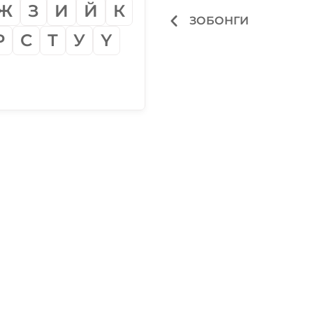
Ж
З
И
Й
К
ЗОБОНГИ
Р
С
Т
У
Ү