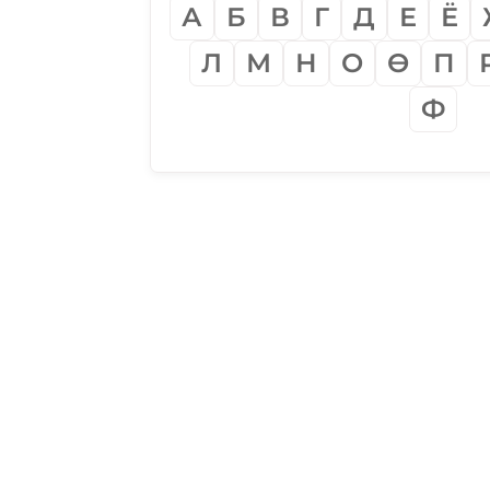
А
Б
В
Г
Д
Е
Ё
Л
М
Н
О
Ѳ
П
Ф