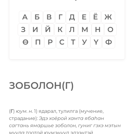
А
Б
В
Г
Д
Е
Ё
Ж
З
И
Й
К
Л
М
Н
О
Ѳ
П
Р
С
Т
У
Ү
Ф
ЗОБОЛОН(Г)
(
Г
)
юум. н.
1) ядарал, тулилга (мучение,
страдание):
Эдэ хоёрой хамта ябаһан
сагтань ямаршье зоболон, гуниг гэхэ мэтын
мууда тоотой юумэнүүд эдээнтэй