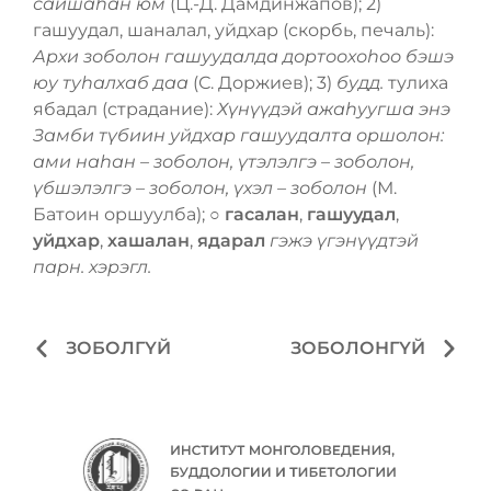
сайшаһан юм
(Ц.-Д. Дамдинжапов); 2)
гашуудал, шаналал, уйдхар (скорбь, печаль):
Архи зоболон гашуудалда дортоохоһоо бэшэ
юу туһалхаб даа
(С. Доржиев); 3)
будд.
тулиха
ябадал (страдание):
Хүнүүдэй ажаһуугша энэ
Замби түбиин уйдхар гашуудалта оршолон:
ами наһан – зоболон, үтэлэлгэ – зоболон,
үбшэлэлгэ – зоболон, үхэл – зоболон
(М.
Батоин оршуулба); ○
гасалан
,
гашуудал
,
уйдхар
,
хашалан
,
ядарал
гэжэ үгэнүүдтэй
парн. хэрэгл.
ЗОБОЛГҮЙ
ЗОБОЛОНГҮЙ