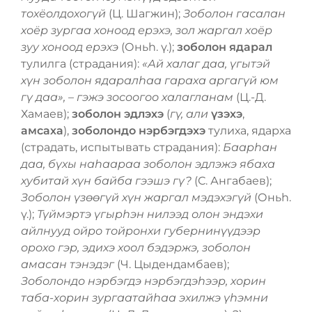
тохёолдохогүй
(Ц. Шагжин);
Зоболон гасалан
хоёр зургаа хоноод ерэхэ, зол жаргал хоёр
зуу хоноод ерэхэ
(Оньһ. ү.);
зоболон ядарал
тулилга (страдания):
«Ай халаг даа, үгытэй
хүн зоболон ядаралһаа гараха аргагүй юм
гү даа», – гэжэ зосоогоо халагланам
(Ц.-Д.
Хамаев);
зоболон эдлэхэ
(
гү, али
үзэхэ
,
амсаха
),
зоболондо нэрбэгдэхэ
тулиха, ядарха
(страдать, испытывать страдания):
Баарһан
даа, бүхы наһаараа зоболон эдлэжэ ябаха
хубитай хүн байба гээшэ гү?
(С. Ангабаев);
Зоболон үзѳѳгүй хүн жаргал мэдэхэгүй
(Оньһ.
ү.);
Түймэртэ үгырһэн нилээд олон эндэхи
айлнууд ойро тойронхи губернинүүдээр
орохо гэр, эдихэ хоол бэдэржэ, зоболон
амасан тэнэдэг
(Ч. Цыдендамбаев);
Зоболондо нэрбэгдэ нэрбэгдэһээр, хорин
таба-хорин зургаатайһаа эхилжэ үһэмни