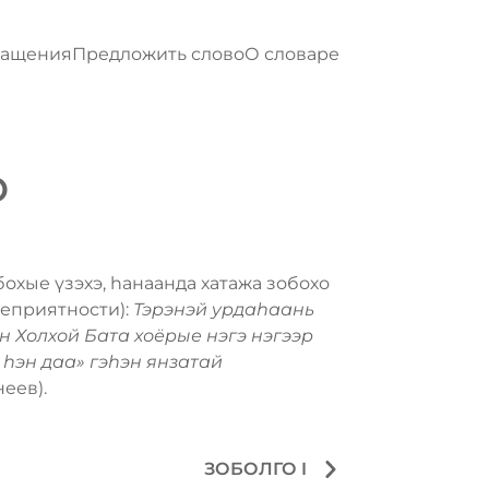
ращения
Предложить слово
О словаре
О
бохые үзэхэ, hанаанда хатажа зобохо
неприятности):
Тэрэнэй урдаһаань
 Холхой Бата хоёрые нэгэ нэгээр
 һэн даа» гэһэн янзатай
еев).
ЗОБОЛГО I