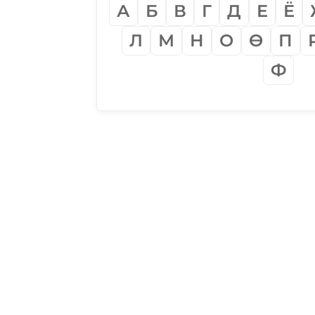
А
Б
В
Г
Д
Е
Ё
Л
М
Н
О
Ѳ
П
Ф