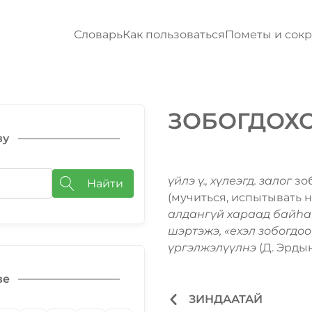
Словарь
Как пользоваться
Пометы и сок
ЗОБОГДОХ
ву
үйлэ ү., хүлеэгд. залог
зо
Найти
(мучиться, испытывать 
алдангүй хараад байһан
шэртэжэ, «ехэл зобогдоо
үргэлжэлүүлнэ
(Д. Эрдын
ве
ЗИНДААТАЙ