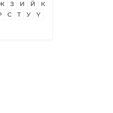
Ж
З
И
Й
К
Р
С
Т
У
Ү