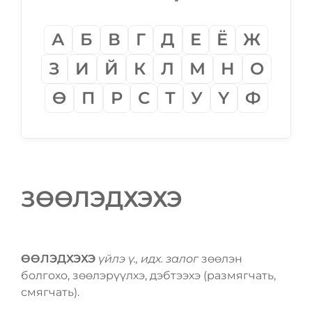
А
Б
В
Г
Д
Е
Ё
Ж
З
И
Й
К
Л
М
Н
О
Ѳ
П
Р
С
Т
У
Ү
Ф
ЗѲѲЛЭДХЭХЭ
ѲѲЛЭДХЭХЭ
үйлэ ү., идх. залог
зѳѳлэн
болгохо, зѳѳлэрүүлхэ, дэбтээхэ (размягчать,
смягчать).