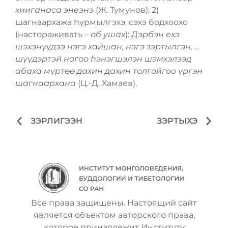
хииганаса энеэнэ
(Ж. Тумунов); 2)
шагнаархажа һүрмылгэхэ, сэхэ бодхоохо
(настораживать –
об ушах
):
Дэрбэн ехэ
шэхэнүүдээ нэгэ хайшан, нэгэ зэртылгэн, …
шүүдэртэй ногоо һэнэгшэлэн шэмхэлээд
абаха мүртѳѳ дахин дахин толгойгоо үргэн
шагнаархана
(Ц.-Д. Хамаев).
ЗЭРЛИГЭЭН
ЗЭРТЫХЭ
Все права защищены. Настоящий сайт
является объектом авторского права,
которое принадлежит Институту