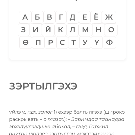
А
Б
В
Г
Д
Е
Ё
Ж
З
И
Й
К
Л
М
Н
О
Ѳ
П
Р
С
Т
У
Ү
Ф
ЗЭРТЫЛГЭХЭ
үйлэ ү., идх. залог
1) ехээр бэлтылгэхэ (широко
раскрывать –
о глазах
): –
Заримдаа таанадаа
эрхэлүүлээдшье абахал, – гээд, Гаржил
онигор нюдэеэ зэртылгэн, мэхэтэйхэнээр