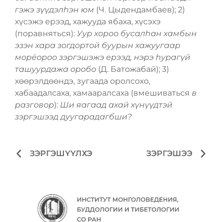
гэжэ зүүдэлһэн юм
(Ч. Цыдендамбаев); 2)
хүсэжэ ерээд, хажууда ябаха, хүсэхэ
(поравняться):
Уур хороо бусалһан хамбын
эзэн хара зогдортой буурын хажуугаар
морёороо зэргэшэжэ ерээд, нэрэ һурагүй
ташуурдажа оробо
(Д. Батожабай); 3)
хѳѳрэлдѳѳндэ, зугаада оролсохо,
хабаадалсаха, хамааралсаха (вмешиваться
в
разговор
):
Ши яагаад ахай хүнүүдтэй
зэргэшээд дуугарадагбши?
ЗЭРГЭШҮҮЛХЭ
ЗЭРГЭШЭЭ