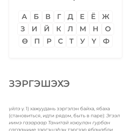
А
Б
В
Г
Д
Е
Ё
Ж
З
И
Й
К
Л
М
Н
О
Ѳ
П
Р
С
Т
У
Ү
Ф
ЗЭРГЭШЭХЭ
үйлэ ү.
1) хажуудань зэргэлэн байха, ябаха
(становиться, идти рядом, быть в паре):
Эгээл
иимэ газараар Танитай хоюулан гурбан
сагааниие зэргэшэһэн тэргээр ябанабди