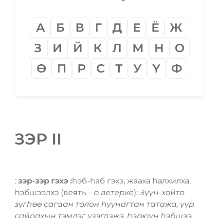
А
Б
В
Г
Д
Е
Ё
Ж
З
И
Й
К
Л
М
Н
О
Ѳ
П
Р
С
Т
У
Ү
Ф
ЗЭР II
:
зэр-зэр гэхэ :
һэб-һаб гэхэ, жааха һалхилха,
һэбшээлхэ (веять –
о ветерке
):
Зүүн-хойто
зүгһѳѳ сагаан толон һуунагтан татажа, үүр
сайрахын тэмдэг үзэгдэжэ, һэрюун һэбшээ