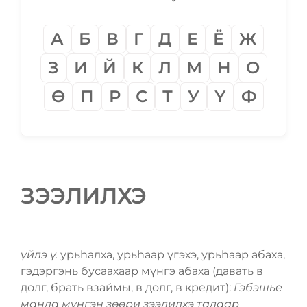
А
Б
В
Г
Д
Е
Ё
Ж
З
И
Й
К
Л
М
Н
О
Ѳ
П
Р
С
Т
У
Ү
Ф
ЗЭЭЛИЛХЭ
үйлэ ү.
урьһалха, урьһаар үгэхэ, урьһаар абаха,
гэдэргэнь бусаахаар мүнгэ абаха (давать в
долг, брать взаймы, в долг, в кредит):
Гэбэшье
манда мүнгэн зѳѳри зээлилхэ талаар