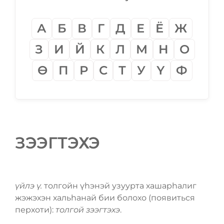
А
Б
В
Г
Д
Е
Ё
Ж
З
И
Й
К
Л
М
Н
О
Ѳ
П
Р
С
Т
У
Ү
Ф
ЗЭЭГТЭХЭ
үйлэ ү.
толгойн үһэнэй узуурта хашарһалиг
жэжэхэн хальһанай бии болохо (появиться
перхоти):
толгой зээгтэхэ
.