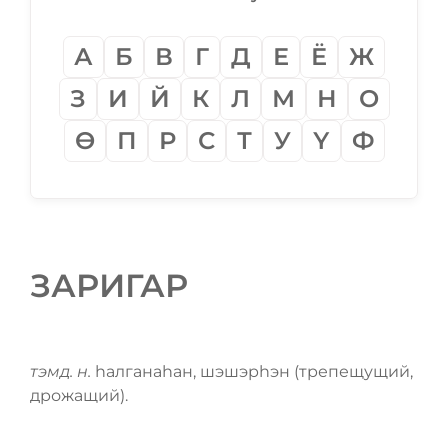
А
Б
В
Г
Д
Е
Ё
Ж
З
И
Й
К
Л
М
Н
О
Ѳ
П
Р
С
Т
У
Ү
Ф
ЗАРИГАР
тэмд. н.
һалганаһан, шэшэрһэн (трепещущий,
дрожащий).