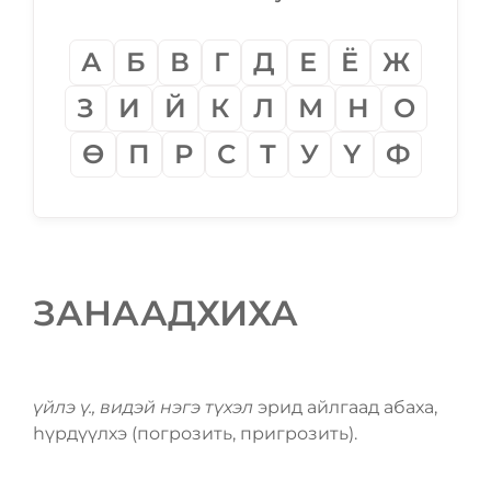
А
Б
В
Г
Д
Е
Ё
Ж
З
И
Й
К
Л
М
Н
О
Ѳ
П
Р
С
Т
У
Ү
Ф
ЗАНААДХИХА
үйлэ ү., видэй нэгэ түхэл
эрид айлгаад абаха,
һүрдүүлхэ (погрозить, пригрозить).