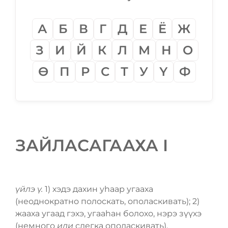
А
Б
В
Г
Д
Е
Ё
Ж
З
И
Й
К
Л
М
Н
О
Ѳ
П
Р
С
Т
У
Ү
Ф
ЗАЙЛАСАГААХА I
үйлэ ү.
1) хэдэ дахин уһаар угааха
(неоднократно полоскать, ополаскивать); 2)
жааха угаад гэхэ, угааһан болохо, нэрэ зүүхэ
(немного
или
слегка ополаскивать).