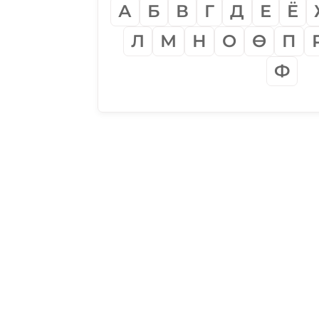
А
Б
В
Г
Д
Е
Ё
Л
М
Н
О
Ѳ
П
Ф