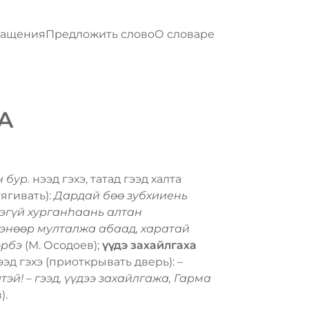
ращения
Предложить слово
О словаре
А
н бур.
нээд гэхэ, татад гээд халта
ягивать):
Дардай бѳѳ зубхииень
эгүй хурганһаань алтан
гэнѳѳр мулталжа абаад, харатай
эрбэ
(М. Осодоев);
үүдэ захайлгаха
ээд гэхэ (приоткрывать дверь):
–
й! – гээд, үүдээ захайлгажа, Гарма
).