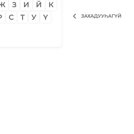
Ж
З
И
Й
К
Р
С
Т
У
Ү
ЗАХАДУУҺАГҮЙ