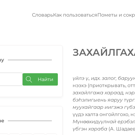
Словарь
Как пользоваться
Пометы и сок
ЗАХАЙЛГАХ
ву
үйлэ ү., идх. залог, баруу
Найти
нээхэ (приоткрывать, отт
захайлгажа хараад, нэр
бэһэлигыень яаруу түр
муухайгаар иигэжэ гүб
үүдэ халта онгойлгохо, н
ве
Мүнѳѳхидүүлнай ерэбэлтэ
үбгэн хараба
(А. Шадаев