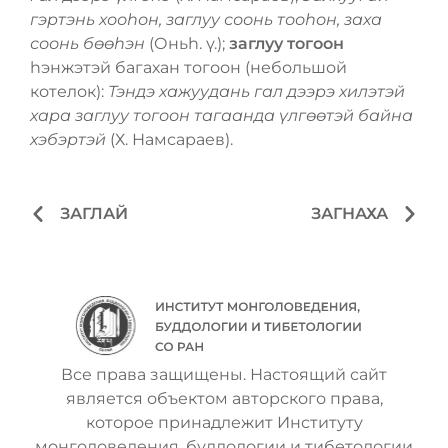
гэртэнь хооһон, заглуу соонь тооһон, заха
соонь бѳѳһэн
(Оньһ. ү.);
заглуу тогоон
hэнжэтэй багахан тогоон (небольшой
котелок):
Тэндэ хажуудань гал дээрэ хилэтэй
хара заглуу тогоон тагаанда үлгѳѳтэй байна
хэбэртэй
(Х. Намсараев).
ЗАГЛАЙ
ЗАГНАХА
Все права защищены. Настоящий сайт
является объектом авторского права,
которое принадлежит Институту
монголоведения, буддологии и тибетологии