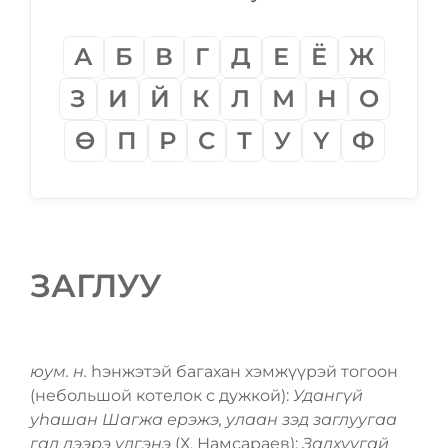
А
Б
В
Г
Д
Е
Ё
Ж
З
И
Й
К
Л
М
Н
О
Ѳ
П
Р
С
Т
У
Ү
Ф
ЗАГЛУУ
юум. н.
һэнжэтэй багахан хэмжүүрэй тогоон
(небольшой котелок с дужкой):
Удангүй
уһашан Шагжа ерэжэ, улаан зэд заглуугаа
гал дээрэ үлгэнэ
(Х. Намсараев);
Залхуугай