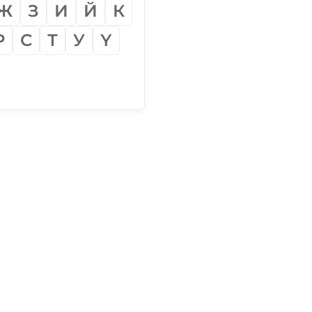
Ж
З
И
Й
К
Р
С
Т
У
Ү