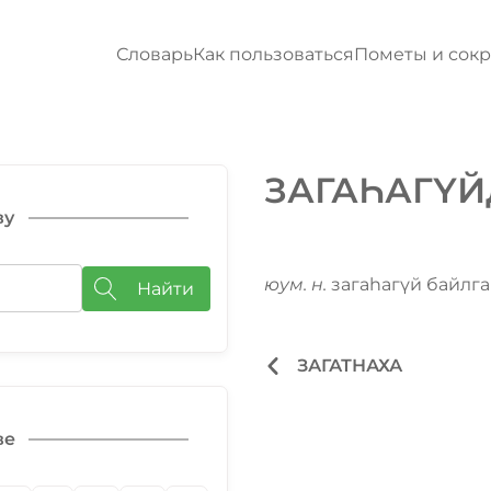
Словарь
Как пользоваться
Пометы и сок
ЗАГАҺАГҮЙ
ву
юум. н.
загаһагүй байлга
Найти
ЗАГАТНАХА
ве