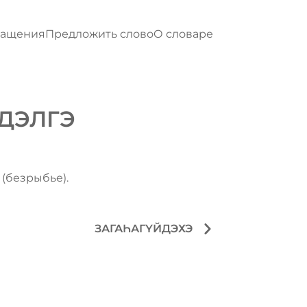
ращения
Предложить слово
О словаре
ДЭЛГЭ
 (безрыбье).
ЗАГАҺАГҮЙДЭХЭ