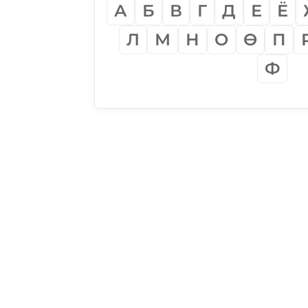
А
Б
В
Г
Д
Е
Ё
Л
М
Н
О
Ѳ
П
Ф