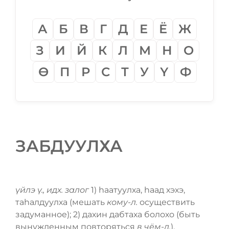
А
Б
В
Г
Д
Е
Ё
Ж
З
И
Й
К
Л
М
Н
О
Ѳ
П
Р
С
Т
У
Ү
Ф
ЗАБДУУЛХА
үйлэ ү., идх. залог
1) һаатуулха, һаад хэхэ,
таһалдуулха (мешать
кому-л.
осуществить
задуманное); 2) дахин дабтаха болохо (быть
вынужденным повторяться
в чём-л.
).