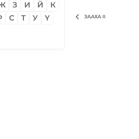
Ж
З
И
Й
К
Р
С
Т
У
Ү
ЗААХА II