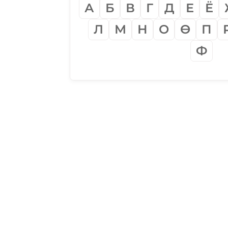
А
Б
В
Г
Д
Е
Ё
Л
М
Н
О
Ѳ
П
Ф