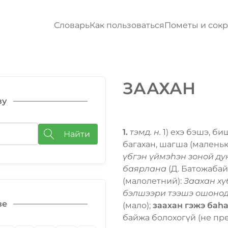
Словарь
Как пользоваться
Пометы и сок
ЗААХАН
ву
1.
тэмд. н.
1) ехэ бэшэ, б
Найти
багахан, шагша (маленьк
үбгэн үймэһэн зоной ду
баярлана
(Д. Батожабай)
(малолетний):
Заахан хү
бэлшээри тээшэ ошоно
ве
(мало);
заахан гэжэ баһ
байжа болохогүй (не пр