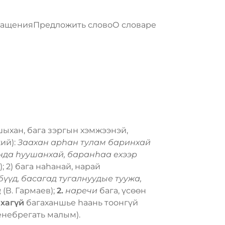
ращения
Предложить слово
О словаре
ишыхан, бага зэргын хэмжээнэй,
ий):
Заахан арһан тулам баринхай
нда һуушанхай, баранһаа ехээр
; 2) бага наһанай, нарай
бүүд, басагад тугалнуудые туужа,
д
(В. Гармаев);
2.
наречи
бага, үсѳѳн
ахагүй
багаханшье һаань тоонгүй
енебрегать малым).