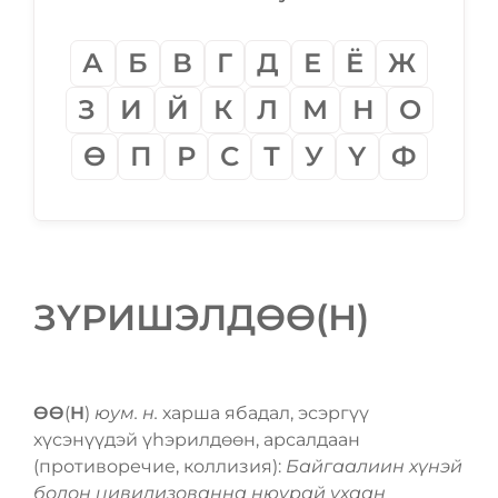
А
Б
В
Г
Д
Е
Ё
Ж
З
И
Й
К
Л
М
Н
О
Ѳ
П
Р
С
Т
У
Ү
Ф
ЗҮРИШЭЛДѲѲ(Н)
ѲѲ
(
Н
)
юум. н.
харша ябадал, эсэргүү
хүсэнүүдэй үһэрилдѳѳн, арсалдаан
(противоречие, коллизия):
Байгаалиин хүнэй
болон цивилизованна нюурай ухаан