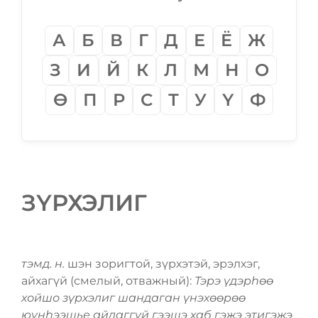
А
Б
В
Г
Д
Е
Ё
Ж
З
И
Й
К
Л
М
Н
О
Ѳ
П
Р
С
Т
У
Ү
Ф
ЗҮРХЭЛИГ
тэмд. н.
шэн зоригтой, зүрхэтэй, эрэлхэг,
айхагүй (смелый, отважный):
Тэрэ үдэрһѳѳ
хойшо зүрхэлиг шандаган үнэхѳѳрѳѳ
юунһээшье айдаггүй гээшэ хаб гэжэ этигэжэ