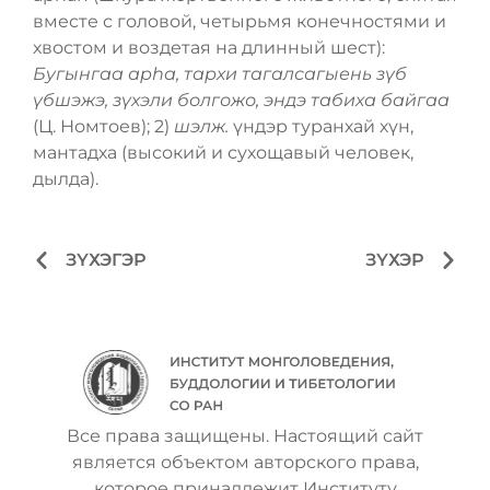
вместе с головой, четырьмя конечностями и
хвостом и воздетая на длинный шест):
Бугынгаа арһа, тархи тагалсагыень зүб
үбшэжэ, зүхэли болгожо, эндэ табиха байгаа
(Ц. Номтоев); 2)
шэлж.
үндэр туранхай хүн,
мантадха (высокий и сухощавый человек,
дылда).
ЗҮХЭГЭР
ЗҮХЭР
Все права защищены. Настоящий сайт
является объектом авторского права,
которое принадлежит Институту