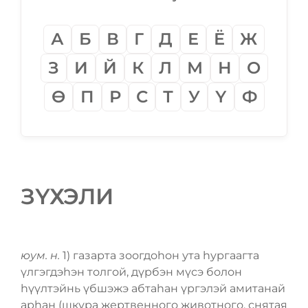
А
Б
В
Г
Д
Е
Ё
Ж
З
И
Й
К
Л
М
Н
О
Ѳ
П
Р
С
Т
У
Ү
Ф
ЗҮХЭЛИ
юум. н.
1) газарта зоогдоһон ута һургаагта
үлгэгдэһэн толгой, дүрбэн мүсэ болон
һүүлтэйнь үбшэжэ абтаһан үргэлэй амитанай
арһан (шкура жертвенного животного, снятая