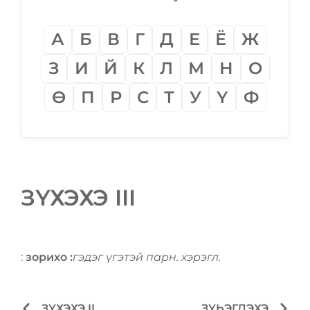
А
Б
В
Г
Д
Е
Ё
Ж
З
И
Й
К
Л
М
Н
О
Ѳ
П
Р
С
Т
У
Ү
Ф
ЗҮХЭХЭ III
:
зорихо :
гэдэг үгэтэй парн. хэрэгл.
ЗҮХЭХЭ II
ЗҮҺЭГДЭХЭ