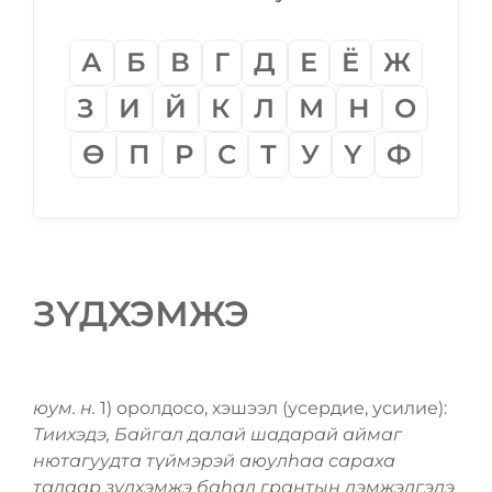
А
Б
В
Г
Д
Е
Ё
Ж
З
И
Й
К
Л
М
Н
О
Ѳ
П
Р
С
Т
У
Ү
Ф
ЗҮДХЭМЖЭ
юум. н.
1) оролдосо, хэшээл (усердие, усилие):
Тиихэдэ, Байгал далай шадарай аймаг
нютагуудта түймэрэй аюулһаа сараха
талаар зүдхэмжэ баһал грантын дэмжэлгэдэ