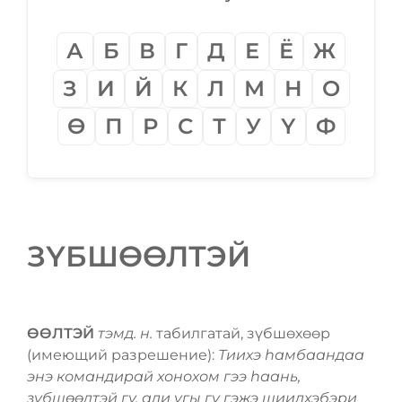
А
Б
В
Г
Д
Е
Ё
Ж
З
И
Й
К
Л
М
Н
О
Ѳ
П
Р
С
Т
У
Ү
Ф
ЗҮБШѲѲЛТЭЙ
ѲѲЛТЭЙ
тэмд. н.
табилгатай, зүбшѳхѳѳр
(имеющий разрешение):
Тиихэ һамбаандаа
энэ командирай хонохом гээ һаань,
зүбшѳѳлтэй гү, али үгы гү гэжэ шиидхэбэри