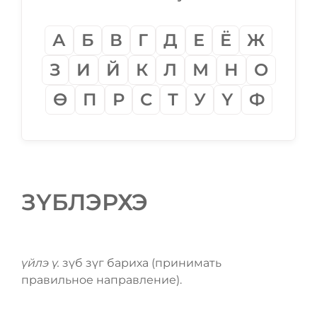
А
Б
В
Г
Д
Е
Ё
Ж
З
И
Й
К
Л
М
Н
О
Ѳ
П
Р
С
Т
У
Ү
Ф
ЗҮБЛЭРХЭ
үйлэ ү.
зүб зүг бариха (принимать
правильное направление).