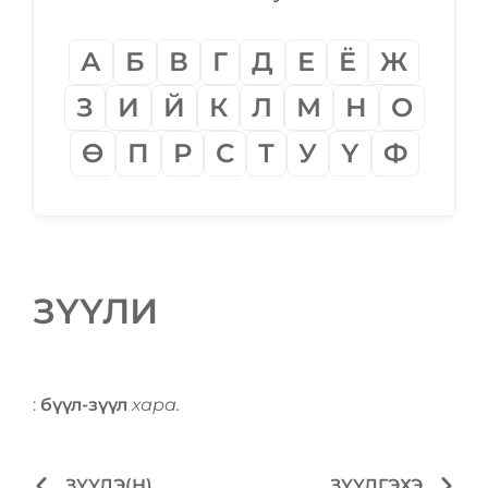
А
Б
В
Г
Д
Е
Ё
Ж
З
И
Й
К
Л
М
Н
О
Ѳ
П
Р
С
Т
У
Ү
Ф
ЗҮҮЛИ
:
бүүл-зүүл
хара.
ЗҮҮДЭ(Н)
ЗҮҮЛГЭХЭ