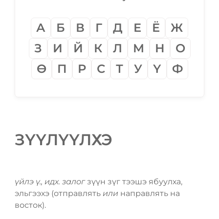
А
Б
В
Г
Д
Е
Ё
Ж
З
И
Й
К
Л
М
Н
О
Ѳ
П
Р
С
Т
У
Ү
Ф
ЗҮҮЛҮҮЛХЭ
үйлэ ү., идх. залог
зүүн зүг тээшэ ябуулха,
эльгээхэ (отправлять
или
направлять на
восток).