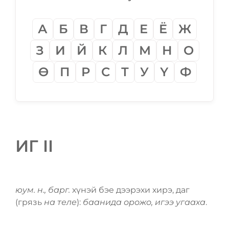
А
Б
В
Г
Д
Е
Ё
Ж
З
И
Й
К
Л
М
Н
О
Ѳ
П
Р
С
Т
У
Ү
Ф
ИГ II
юум. н., барг.
хүнэй бэе дээрэхи хирэ, даг
(грязь
на теле
):
баанида орожо, игээ угааха
.