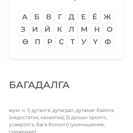
А
Б
В
Г
Д
Е
Ё
Ж
З
И
Й
К
Л
М
Н
О
Ѳ
П
Р
С
Т
У
Ү
Ф
БАГАДАЛГА
юум. н.
1) дуталга, дутагдал, дутамаг байлга
(недостаток, нехватка); 2) доошо оролго,
үсѳѳрэлгэ, бага бололго (уменьшение,
снижение).