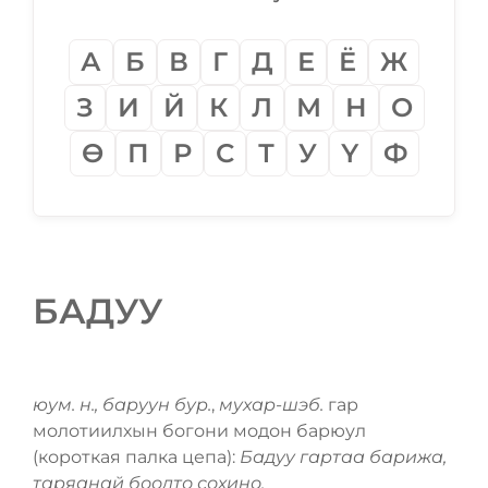
А
Б
В
Г
Д
Е
Ё
Ж
З
И
Й
К
Л
М
Н
О
Ѳ
П
Р
С
Т
У
Ү
Ф
БАДУУ
юум. н., баруун бур.
,
мухар-шэб.
гар
молотиилхын богони модон барюул
(короткая палка цепа):
Бадуу гартаа барижа,
таряанай боолто сохино.