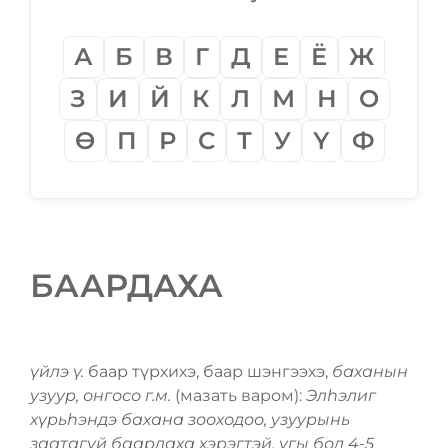
А
Б
В
Г
Д
Е
Ё
Ж
З
И
Й
К
Л
М
Н
О
Ѳ
П
Р
С
Т
У
Ү
Ф
БААРДАХА
үйлэ ү.
баар түрхихэ, баар шэнгээхэ,
баханын
узуур, онгосо г.м.
(мазать варом):
Элһэлиг
хүрьһэндэ бахана зооходоо, узуурынь
заатагүй баардаха хэрэгтэй, үгы бол 4-5