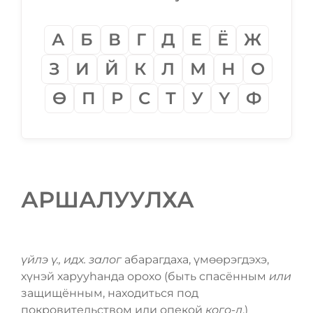
А
Б
В
Г
Д
Е
Ё
Ж
З
И
Й
К
Л
М
Н
О
Ѳ
П
Р
С
Т
У
Ү
Ф
АРШАЛУУЛХА
үйлэ ү., идх. залог
абарагдаха, үмѳѳрэгдэхэ,
хүнэй харууһанда орохо (быть спасённым
или
защищённым, находиться под
покровительством или опекой
кого-л
.)