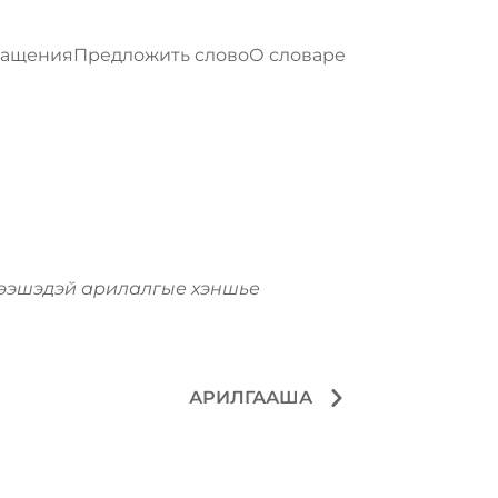
ращения
Предложить слово
О словаре
ээшэдэй арилалгые хэншье
АРИЛГААША