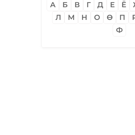
А
Б
В
Г
Д
Е
Ё
Л
М
Н
О
Ѳ
П
Ф