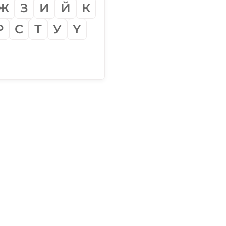
Ж
З
И
Й
К
Р
С
Т
У
Ү