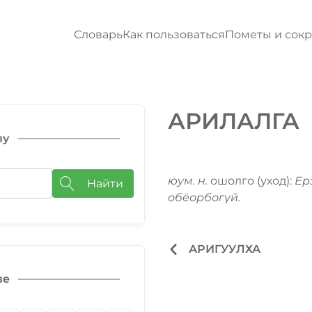
Словарь
Как пользоваться
Пометы и сок
АРИЛАЛГА
ву
юум. н.
ошолго (уход):
Ер
Найти
обёорбогүй.
АРИГУУЛХА
ве